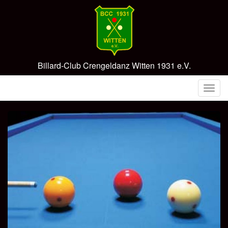
Skip
to
content
Billard-Club Crengeldanz Witten 1931 e.V.
T
o
g
g
l
e
n
a
v
i
g